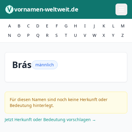
Zum Inhalt springen
vornamen-weltweit.de
A
B
C
D
E
F
G
H
I
J
K
L
M
N
O
P
Q
R
S
T
U
V
W
X
Y
Z
Brás
männlich
Für diesen Namen sind noch keine Herkunft oder
Bedeutung hinterlegt.
Jetzt Herkunft oder Bedeutung vorschlagen →