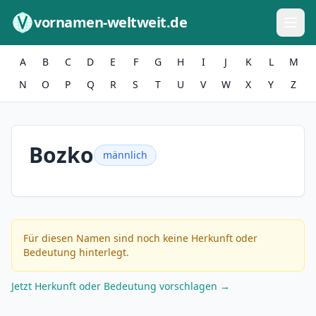
Zum Inhalt springen
vornamen-weltweit.de
A
B
C
D
E
F
G
H
I
J
K
L
M
N
O
P
Q
R
S
T
U
V
W
X
Y
Z
Bozko
männlich
Für diesen Namen sind noch keine Herkunft oder
Bedeutung hinterlegt.
Jetzt Herkunft oder Bedeutung vorschlagen →