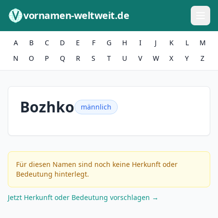
Zum Inhalt springen
vornamen-weltweit.de
A
B
C
D
E
F
G
H
I
J
K
L
M
N
O
P
Q
R
S
T
U
V
W
X
Y
Z
Bozhko
männlich
Für diesen Namen sind noch keine Herkunft oder
Bedeutung hinterlegt.
Jetzt Herkunft oder Bedeutung vorschlagen →