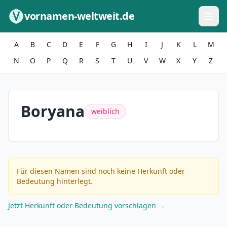
Zum Inhalt springen
vornamen-weltweit.de
A
B
C
D
E
F
G
H
I
J
K
L
M
N
O
P
Q
R
S
T
U
V
W
X
Y
Z
Boryana
weiblich
Für diesen Namen sind noch keine Herkunft oder
Bedeutung hinterlegt.
Jetzt Herkunft oder Bedeutung vorschlagen →