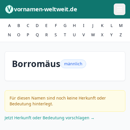
Zum Inhalt springen
vornamen-weltweit.de
A
B
C
D
E
F
G
H
I
J
K
L
M
N
O
P
Q
R
S
T
U
V
W
X
Y
Z
Borromäus
männlich
Für diesen Namen sind noch keine Herkunft oder
Bedeutung hinterlegt.
Jetzt Herkunft oder Bedeutung vorschlagen →