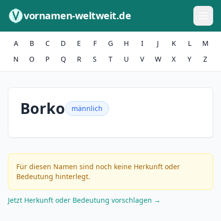
Zum Inhalt springen
vornamen-weltweit.de
A
B
C
D
E
F
G
H
I
J
K
L
M
N
O
P
Q
R
S
T
U
V
W
X
Y
Z
Borko
männlich
Für diesen Namen sind noch keine Herkunft oder
Bedeutung hinterlegt.
Jetzt Herkunft oder Bedeutung vorschlagen →