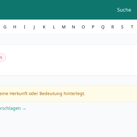
Suche
G
H
I
J
K
L
M
N
O
P
Q
R
S
T
h
eine Herkunft oder Bedeutung hinterlegt.
orschlagen →