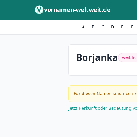
Zum Inhalt springen
vornamen-weltweit.de
A
B
C
D
E
F
Borjanka
weiblic
Für diesen Namen sind noch k
Jetzt Herkunft oder Bedeutung v