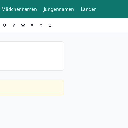
Mädchennamen
Jungennamen
Länder
U
V
W
X
Y
Z