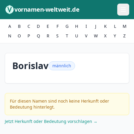
Zum Inhalt springen
vornamen-weltweit.de
A
B
C
D
E
F
G
H
I
J
K
L
M
N
O
P
Q
R
S
T
U
V
W
X
Y
Z
Borislav
männlich
Für diesen Namen sind noch keine Herkunft oder
Bedeutung hinterlegt.
Jetzt Herkunft oder Bedeutung vorschlagen →