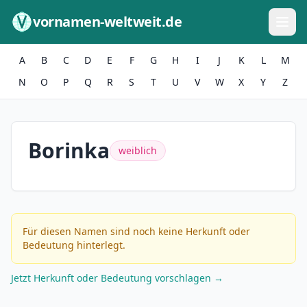
Zum Inhalt springen
vornamen-weltweit.de
A
B
C
D
E
F
G
H
I
J
K
L
M
N
O
P
Q
R
S
T
U
V
W
X
Y
Z
Borinka
weiblich
Für diesen Namen sind noch keine Herkunft oder
Bedeutung hinterlegt.
Jetzt Herkunft oder Bedeutung vorschlagen →