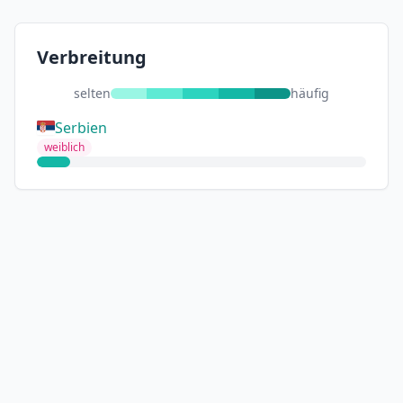
Verbreitung
selten
häufig
Serbien
weiblich