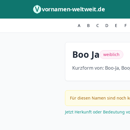
Zum Inhalt springen
vornamen-weltweit.de
A
B
C
D
E
F
Boo Ja
weiblich
Kurzform von:
Boo-Ja, Boo
Für diesen Namen sind noch k
Jetzt Herkunft oder Bedeutung v