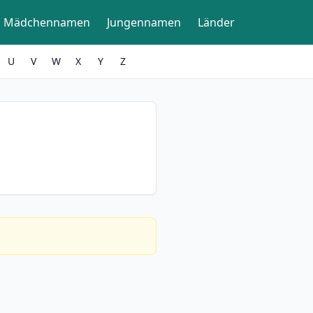
Mädchennamen
Jungennamen
Länder
U
V
W
X
Y
Z