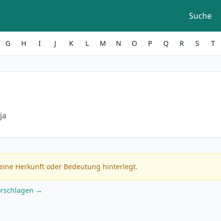
Suche
G
H
I
J
K
L
M
N
O
P
Q
R
S
T
ja
eine Herkunft oder Bedeutung hinterlegt.
orschlagen →