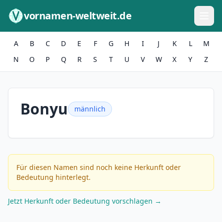
Zum Inhalt springen
vornamen-weltweit.de
A
B
C
D
E
F
G
H
I
J
K
L
M
N
O
P
Q
R
S
T
U
V
W
X
Y
Z
Bonyu
männlich
Für diesen Namen sind noch keine Herkunft oder
Bedeutung hinterlegt.
Jetzt Herkunft oder Bedeutung vorschlagen →