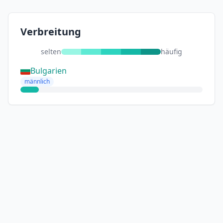
Verbreitung
selten
häufig
Bulgarien
männlich