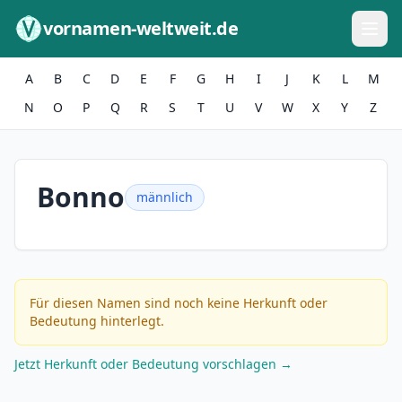
Zum Inhalt springen
vornamen-weltweit.de
A
B
C
D
E
F
G
H
I
J
K
L
M
N
O
P
Q
R
S
T
U
V
W
X
Y
Z
Bonno
männlich
Für diesen Namen sind noch keine Herkunft oder
Bedeutung hinterlegt.
Jetzt Herkunft oder Bedeutung vorschlagen →