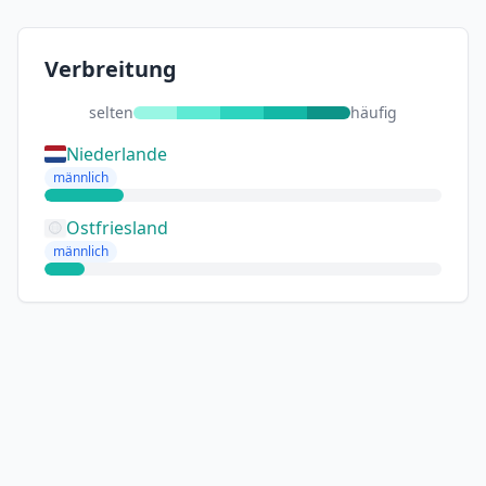
Verbreitung
selten
häufig
Niederlande
männlich
Ostfriesland
männlich