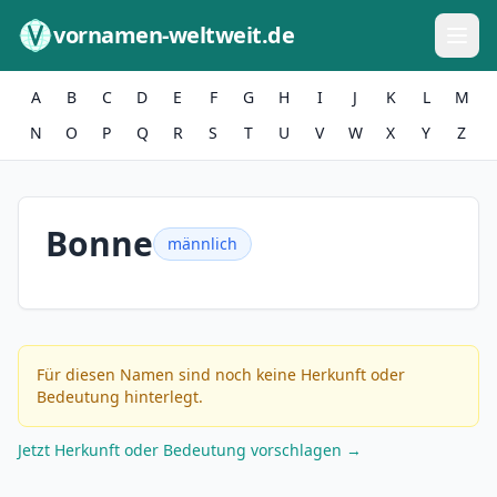
Zum Inhalt springen
vornamen-weltweit.de
A
B
C
D
E
F
G
H
I
J
K
L
M
N
O
P
Q
R
S
T
U
V
W
X
Y
Z
Bonne
männlich
Für diesen Namen sind noch keine Herkunft oder
Bedeutung hinterlegt.
Jetzt Herkunft oder Bedeutung vorschlagen →