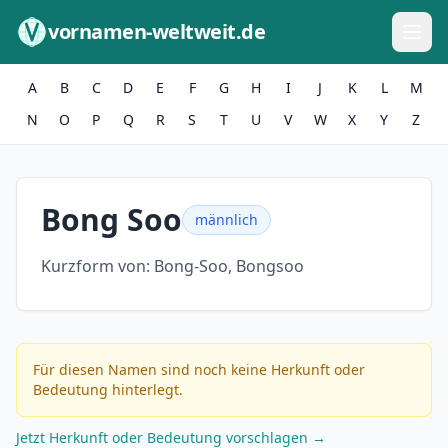
Zum Inhalt springen
vornamen-weltweit.de
A
B
C
D
E
F
G
H
I
J
K
L
M
N
O
P
Q
R
S
T
U
V
W
X
Y
Z
Bong Soo
männlich
Kurzform von:
Bong-Soo, Bongsoo
Für diesen Namen sind noch keine Herkunft oder
Bedeutung hinterlegt.
Jetzt Herkunft oder Bedeutung vorschlagen →