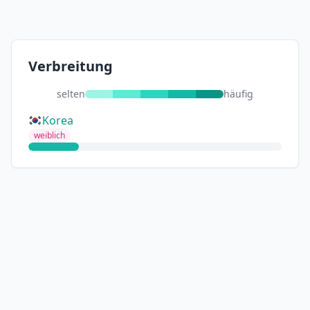
Verbreitung
selten
häufig
Korea
weiblich