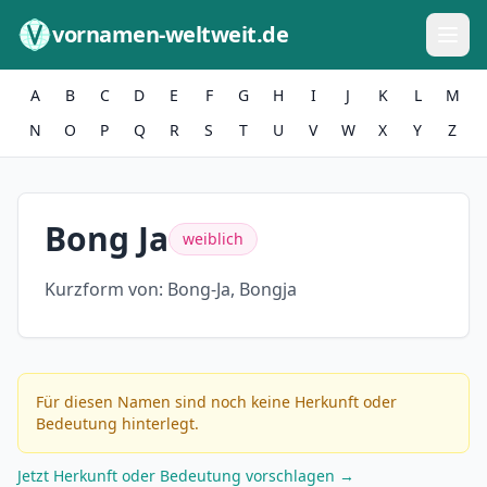
Zum Inhalt springen
vornamen-weltweit.de
A
B
C
D
E
F
G
H
I
J
K
L
M
N
O
P
Q
R
S
T
U
V
W
X
Y
Z
Bong Ja
weiblich
Kurzform von:
Bong-Ja, Bongja
Für diesen Namen sind noch keine Herkunft oder
Bedeutung hinterlegt.
Jetzt Herkunft oder Bedeutung vorschlagen →