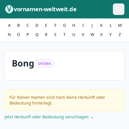
Zum Inhalt springen
vornamen-weltweit.de
A
B
C
D
E
F
G
H
I
J
K
L
M
N
O
P
Q
R
S
T
U
V
W
X
Y
Z
Bong
unisex
Für diesen Namen sind noch keine Herkunft oder
Bedeutung hinterlegt.
Jetzt Herkunft oder Bedeutung vorschlagen →