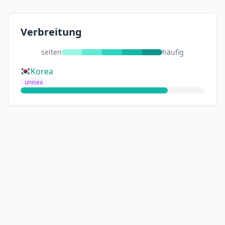
Verbreitung
selten
häufig
Korea
unisex