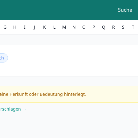
Suche
G
H
I
J
K
L
M
N
O
P
Q
R
S
T
ch
eine Herkunft oder Bedeutung hinterlegt.
orschlagen →