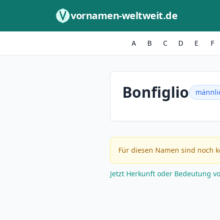
Zum Inhalt springen
vornamen-weltweit.de
A
B
C
D
E
F
Bonfiglio
männli
Für diesen Namen sind noch k
Jetzt Herkunft oder Bedeutung v