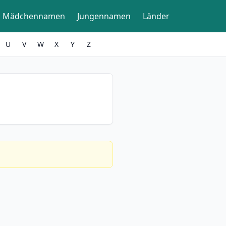
Mädchennamen
Jungennamen
Länder
U
V
W
X
Y
Z