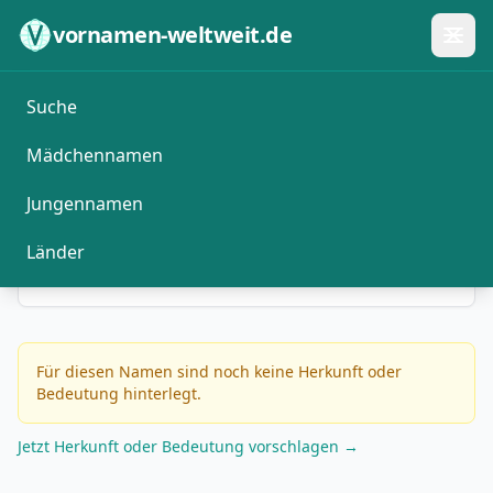
Zum Inhalt springen
vornamen-weltweit.de
A
B
C
D
E
F
G
H
I
J
K
L
M
Suche
N
O
P
Q
R
S
T
U
V
W
X
Y
Z
Mädchennamen
Jungennamen
Bolli
männlich
Länder
Für diesen Namen sind noch keine Herkunft oder
Bedeutung hinterlegt.
Jetzt Herkunft oder Bedeutung vorschlagen →