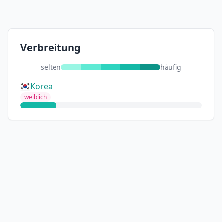
Verbreitung
selten
häufig
Korea
weiblich