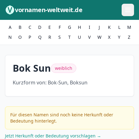
Zum Inhalt springen
vornamen-weltweit.de
A
B
C
D
E
F
G
H
I
J
K
L
M
N
O
P
Q
R
S
T
U
V
W
X
Y
Z
Bok Sun
weiblich
Kurzform von:
Bok-Sun, Boksun
Für diesen Namen sind noch keine Herkunft oder
Bedeutung hinterlegt.
Jetzt Herkunft oder Bedeutung vorschlagen →