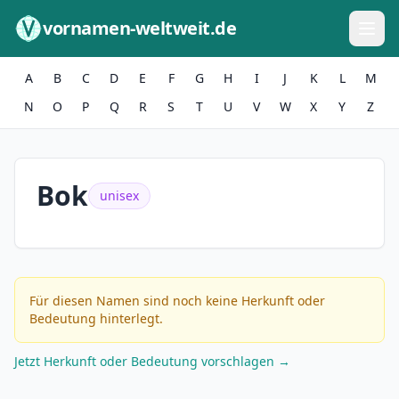
Zum Inhalt springen
vornamen-weltweit.de
A
B
C
D
E
F
G
H
I
J
K
L
M
N
O
P
Q
R
S
T
U
V
W
X
Y
Z
Bok
unisex
Für diesen Namen sind noch keine Herkunft oder
Bedeutung hinterlegt.
Jetzt Herkunft oder Bedeutung vorschlagen →