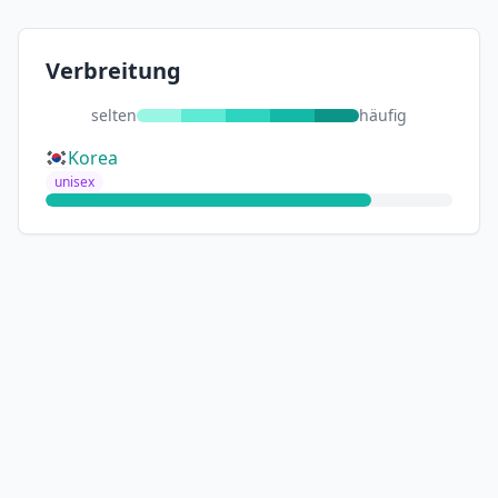
Verbreitung
selten
häufig
Korea
unisex