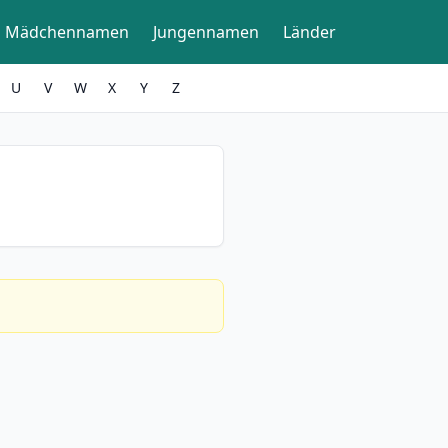
Mädchennamen
Jungennamen
Länder
U
V
W
X
Y
Z