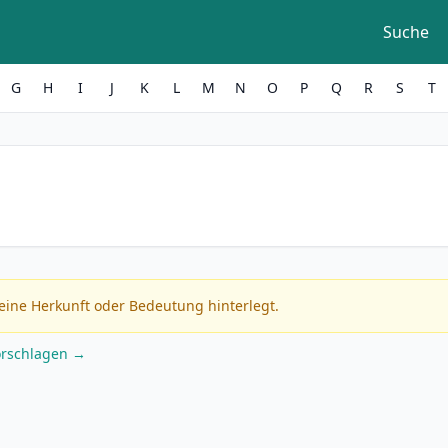
Suche
G
H
I
J
K
L
M
N
O
P
Q
R
S
T
eine Herkunft oder Bedeutung hinterlegt.
orschlagen →