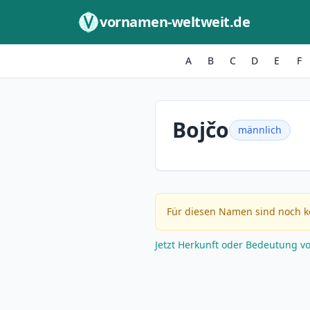
Zum Inhalt springen
vornamen-weltweit.de
A
B
C
D
E
F
Bojčo
männlich
Für diesen Namen sind noch k
Jetzt Herkunft oder Bedeutung v