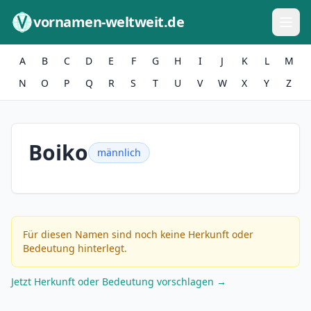
Zum Inhalt springen
vornamen-weltweit.de
A
B
C
D
E
F
G
H
I
J
K
L
M
N
O
P
Q
R
S
T
U
V
W
X
Y
Z
Boiko
männlich
Für diesen Namen sind noch keine Herkunft oder
Bedeutung hinterlegt.
Jetzt Herkunft oder Bedeutung vorschlagen →