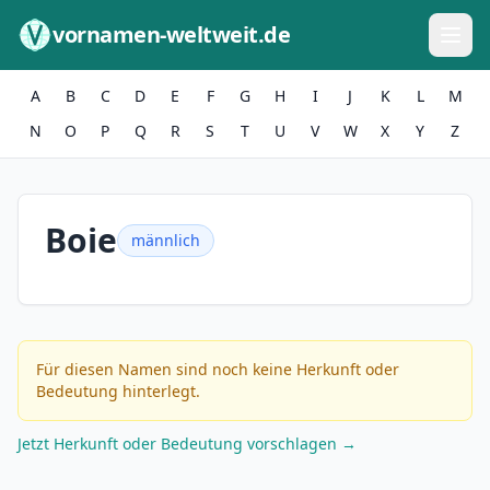
Zum Inhalt springen
vornamen-weltweit.de
A
B
C
D
E
F
G
H
I
J
K
L
M
N
O
P
Q
R
S
T
U
V
W
X
Y
Z
Boie
männlich
Für diesen Namen sind noch keine Herkunft oder
Bedeutung hinterlegt.
Jetzt Herkunft oder Bedeutung vorschlagen →