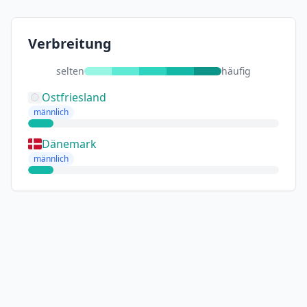
Verbreitung
selten
häufig
Ostfriesland
männlich
Dänemark
männlich