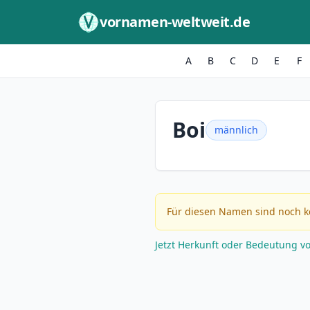
Zum Inhalt springen
vornamen-weltweit.de
A
B
C
D
E
F
Boi
männlich
Für diesen Namen sind noch k
Jetzt Herkunft oder Bedeutung v