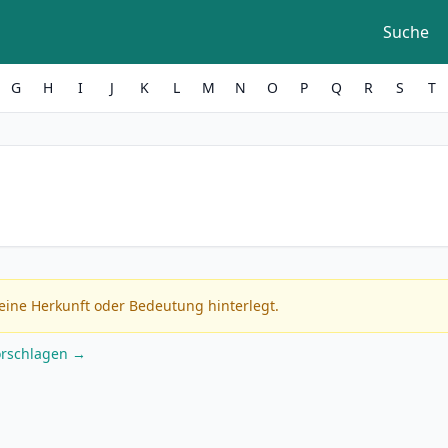
Suche
G
H
I
J
K
L
M
N
O
P
Q
R
S
T
eine Herkunft oder Bedeutung hinterlegt.
orschlagen →