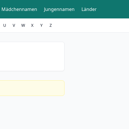
Mädchennamen
Jungennamen
Länder
U
V
W
X
Y
Z