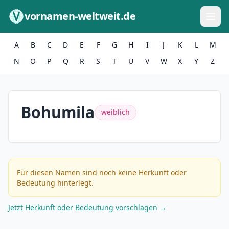
Zum Inhalt springen
vornamen-weltweit.de
A
B
C
D
E
F
G
H
I
J
K
L
M
N
O
P
Q
R
S
T
U
V
W
X
Y
Z
Bohumila
weiblich
Für diesen Namen sind noch keine Herkunft oder
Bedeutung hinterlegt.
Jetzt Herkunft oder Bedeutung vorschlagen →