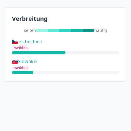
Verbreitung
selten
häufig
Tschechien
weiblich
Slowakei
weiblich