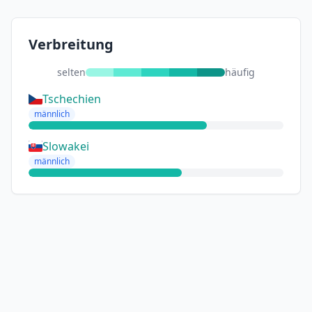
Verbreitung
selten
häufig
Tschechien
männlich
Slowakei
männlich