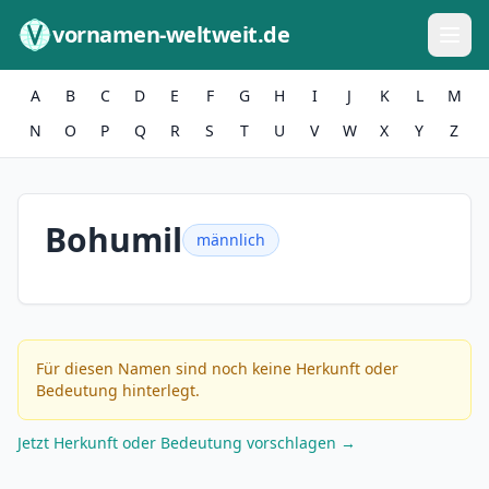
Zum Inhalt springen
vornamen-weltweit.de
A
B
C
D
E
F
G
H
I
J
K
L
M
N
O
P
Q
R
S
T
U
V
W
X
Y
Z
Bohumil
männlich
Für diesen Namen sind noch keine Herkunft oder
Bedeutung hinterlegt.
Jetzt Herkunft oder Bedeutung vorschlagen →