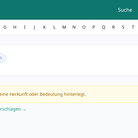
Suche
G
H
I
J
K
L
M
N
O
P
Q
R
S
T
h
eine Herkunft oder Bedeutung hinterlegt.
orschlagen →