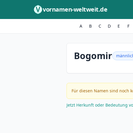
Zum Inhalt springen
vornamen-weltweit.de
A
B
C
D
E
F
Bogomir
männlic
Für diesen Namen sind noch k
Jetzt Herkunft oder Bedeutung v