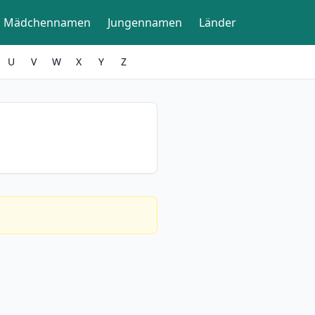
Mädchennamen
Jungennamen
Länder
U
V
W
X
Y
Z