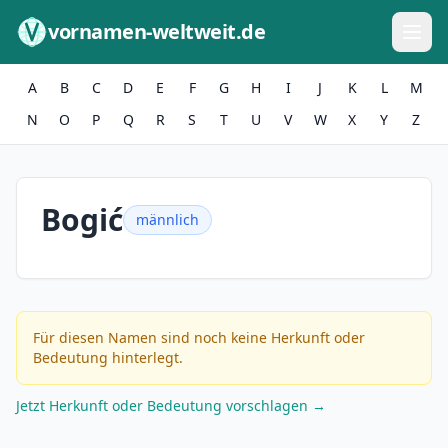
Zum Inhalt springen
vornamen-weltweit.de
A
B
C
D
E
F
G
H
I
J
K
L
M
N
O
P
Q
R
S
T
U
V
W
X
Y
Z
Bogić
männlich
Für diesen Namen sind noch keine Herkunft oder
Bedeutung hinterlegt.
Jetzt Herkunft oder Bedeutung vorschlagen →