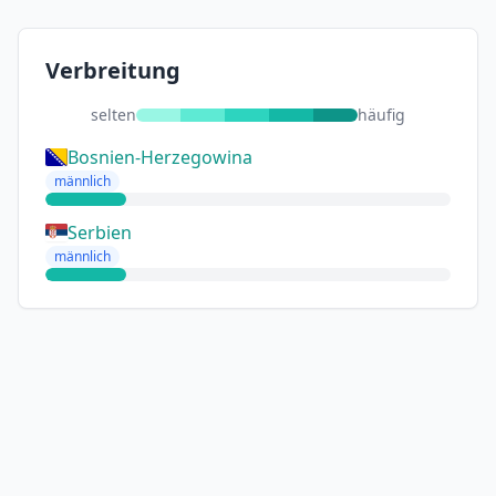
Verbreitung
selten
häufig
Bosnien-Herzegowina
männlich
Serbien
männlich