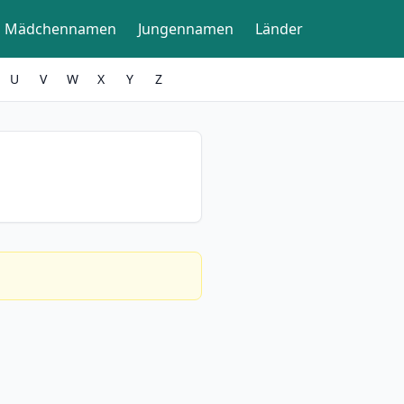
Mädchennamen
Jungennamen
Länder
U
V
W
X
Y
Z