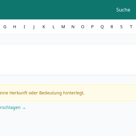
Suche
G
H
I
J
K
L
M
N
O
P
Q
R
S
T
eine Herkunft oder Bedeutung hinterlegt.
orschlagen →