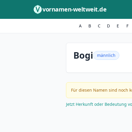
Zum Inhalt springen
vornamen-weltweit.de
A
B
C
D
E
F
Bogi
männlich
Für diesen Namen sind noch k
Jetzt Herkunft oder Bedeutung v