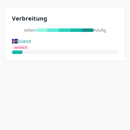
Verbreitung
selten
häufig
Island
weiblich