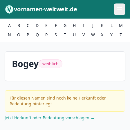
Zum Inhalt springen
vornamen-weltweit.de
A
B
C
D
E
F
G
H
I
J
K
L
M
N
O
P
Q
R
S
T
U
V
W
X
Y
Z
Bogey
weiblich
Für diesen Namen sind noch keine Herkunft oder
Bedeutung hinterlegt.
Jetzt Herkunft oder Bedeutung vorschlagen →