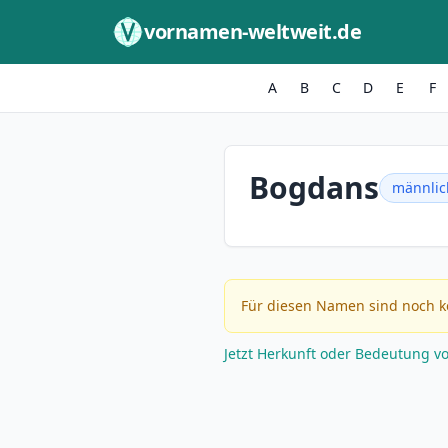
Zum Inhalt springen
vornamen-weltweit.de
A
B
C
D
E
F
Bogdans
männlic
Für diesen Namen sind noch k
Jetzt Herkunft oder Bedeutung v