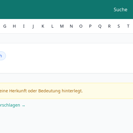
Suche
G
H
I
J
K
L
M
N
O
P
Q
R
S
T
h
eine Herkunft oder Bedeutung hinterlegt.
orschlagen →