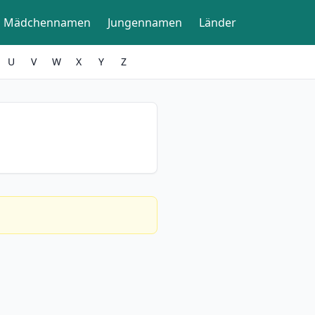
Mädchennamen
Jungennamen
Länder
U
V
W
X
Y
Z