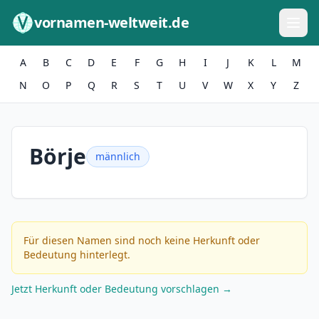
Zum Inhalt springen
vornamen-weltweit.de
A
B
C
D
E
F
G
H
I
J
K
L
M
N
O
P
Q
R
S
T
U
V
W
X
Y
Z
Börje
männlich
Für diesen Namen sind noch keine Herkunft oder
Bedeutung hinterlegt.
Jetzt Herkunft oder Bedeutung vorschlagen →