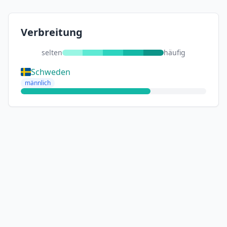
Verbreitung
selten
häufig
Schweden
männlich