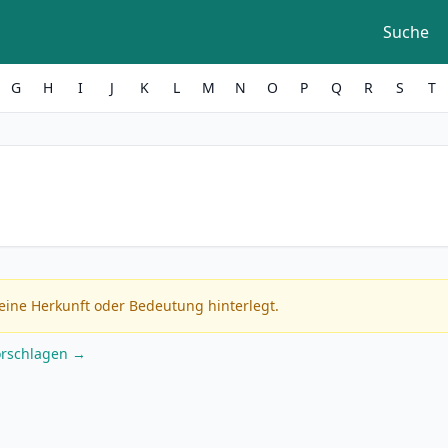
Suche
G
H
I
J
K
L
M
N
O
P
Q
R
S
T
eine Herkunft oder Bedeutung hinterlegt.
orschlagen →