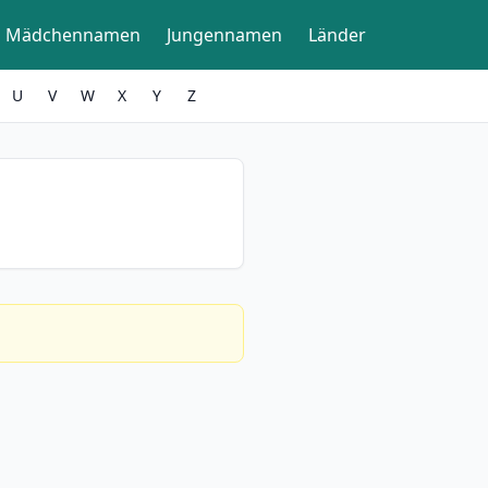
Mädchennamen
Jungennamen
Länder
U
V
W
X
Y
Z