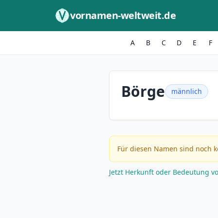
Zum Inhalt springen
vornamen-weltweit.de
A
B
C
D
E
F
Börge
männlich
Für diesen Namen sind noch k
Jetzt Herkunft oder Bedeutung v