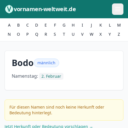
Zum Inhalt springen
vornamen-weltweit.de
A
B
C
D
E
F
G
H
I
J
K
L
M
N
O
P
Q
R
S
T
U
V
W
X
Y
Z
Bodo
männlich
Namenstag:
2. Februar
Für diesen Namen sind noch keine Herkunft oder
Bedeutung hinterlegt.
Jetzt Herkunft oder Bedeutung vorschlagen →