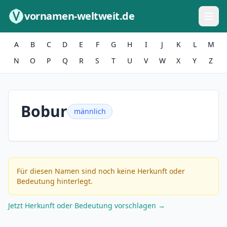
Zum Inhalt springen
vornamen-weltweit.de
A
B
C
D
E
F
G
H
I
J
K
L
M
N
O
P
Q
R
S
T
U
V
W
X
Y
Z
Bobur
männlich
Für diesen Namen sind noch keine Herkunft oder
Bedeutung hinterlegt.
Jetzt Herkunft oder Bedeutung vorschlagen →