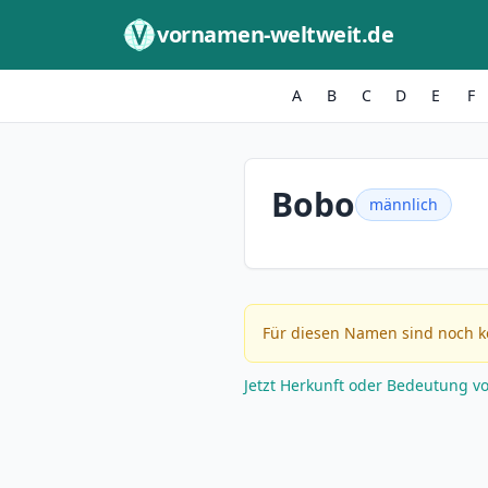
Zum Inhalt springen
vornamen-weltweit.de
A
B
C
D
E
F
Bobo
männlich
Für diesen Namen sind noch k
Jetzt Herkunft oder Bedeutung v