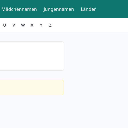
Mädchennamen
Jungennamen
Länder
U
V
W
X
Y
Z