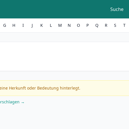
Suche
G
H
I
J
K
L
M
N
O
P
Q
R
S
T
eine Herkunft oder Bedeutung hinterlegt.
orschlagen →