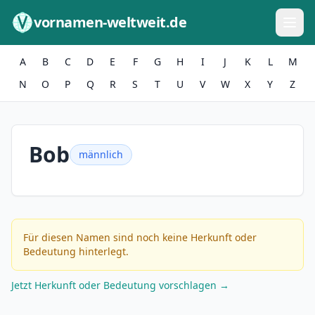
Zum Inhalt springen
vornamen-weltweit.de
A
B
C
D
E
F
G
H
I
J
K
L
M
N
O
P
Q
R
S
T
U
V
W
X
Y
Z
Bob
männlich
Für diesen Namen sind noch keine Herkunft oder
Bedeutung hinterlegt.
Jetzt Herkunft oder Bedeutung vorschlagen →