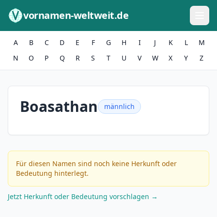
Zum Inhalt springen
vornamen-weltweit.de
A
B
C
D
E
F
G
H
I
J
K
L
M
N
O
P
Q
R
S
T
U
V
W
X
Y
Z
Boasathan
männlich
Für diesen Namen sind noch keine Herkunft oder
Bedeutung hinterlegt.
Jetzt Herkunft oder Bedeutung vorschlagen →