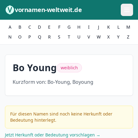
Zum Inhalt springen
vornamen-weltweit.de
A
B
C
D
E
F
G
H
I
J
K
L
M
N
O
P
Q
R
S
T
U
V
W
X
Y
Z
Bo Young
weiblich
Kurzform von:
Bo-Young, Boyoung
Für diesen Namen sind noch keine Herkunft oder
Bedeutung hinterlegt.
Jetzt Herkunft oder Bedeutung vorschlagen →