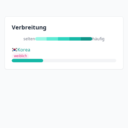
Verbreitung
selten
häufig
Korea
weiblich