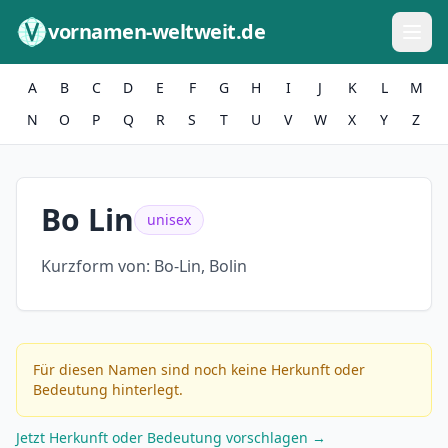
Zum Inhalt springen
vornamen-weltweit.de
A
B
C
D
E
F
G
H
I
J
K
L
M
N
O
P
Q
R
S
T
U
V
W
X
Y
Z
Bo Lin
unisex
Kurzform von:
Bo-Lin, Bolin
Für diesen Namen sind noch keine Herkunft oder
Bedeutung hinterlegt.
Jetzt Herkunft oder Bedeutung vorschlagen →