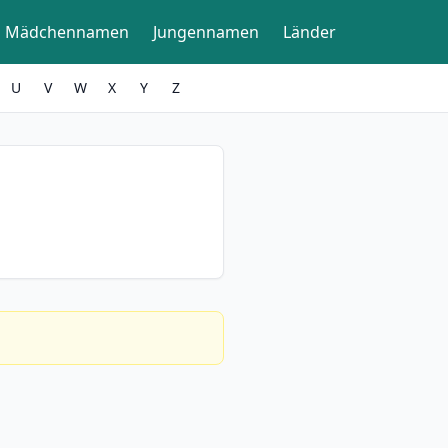
Mädchennamen
Jungennamen
Länder
U
V
W
X
Y
Z