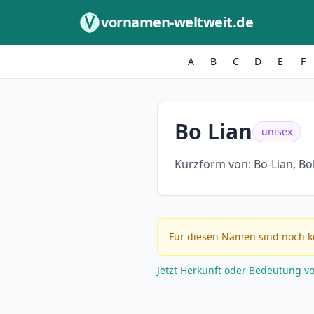
Zum Inhalt springen
vornamen-weltweit.de
A
B
C
D
E
F
Bo Lian
unisex
Kurzform von:
Bo-Lian, Bo
Für diesen Namen sind noch k
Jetzt Herkunft oder Bedeutung v