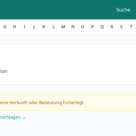
Suche
G
H
I
J
K
L
M
N
O
P
Q
R
S
T
lian
eine Herkunft oder Bedeutung hinterlegt.
orschlagen →