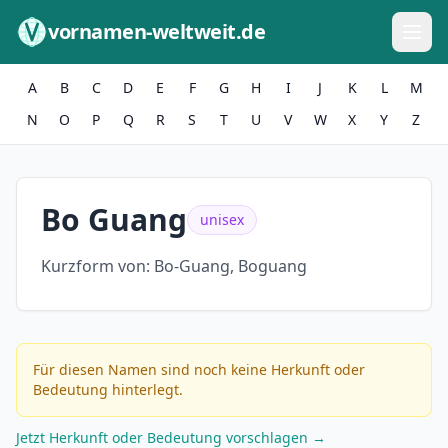
Zum Inhalt springen
vornamen-weltweit.de
A
B
C
D
E
F
G
H
I
J
K
L
M
N
O
P
Q
R
S
T
U
V
W
X
Y
Z
Bo Guang
unisex
Kurzform von:
Bo-Guang, Boguang
Für diesen Namen sind noch keine Herkunft oder
Bedeutung hinterlegt.
Jetzt Herkunft oder Bedeutung vorschlagen →