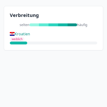
Verbreitung
selten
häufig
Kroatien
weiblich