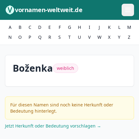
Zum Inhalt springen
vornamen-weltweit.de
A
B
C
D
E
F
G
H
I
J
K
L
M
N
O
P
Q
R
S
T
U
V
W
X
Y
Z
Boženka
weiblich
Für diesen Namen sind noch keine Herkunft oder
Bedeutung hinterlegt.
Jetzt Herkunft oder Bedeutung vorschlagen →