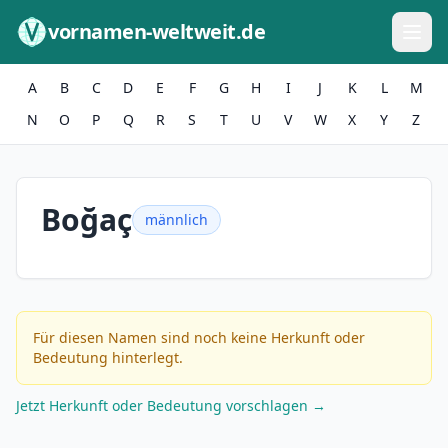
Zum Inhalt springen
vornamen-weltweit.de
A
B
C
D
E
F
G
H
I
J
K
L
M
N
O
P
Q
R
S
T
U
V
W
X
Y
Z
Boğaç
männlich
Für diesen Namen sind noch keine Herkunft oder
Bedeutung hinterlegt.
Jetzt Herkunft oder Bedeutung vorschlagen →