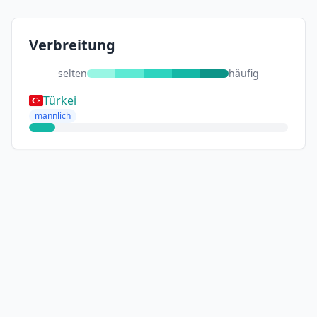
Verbreitung
selten
häufig
Türkei
männlich