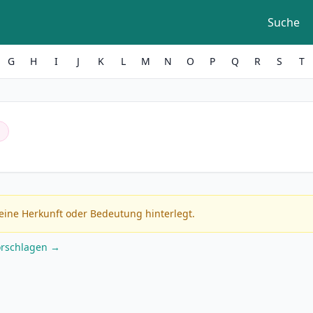
Suche
G
H
I
J
K
L
M
N
O
P
Q
R
S
T
eine Herkunft oder Bedeutung hinterlegt.
orschlagen →