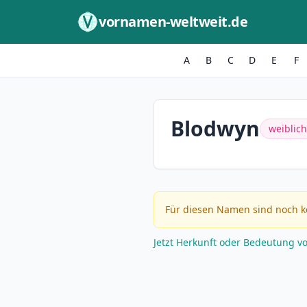
Zum Inhalt springen
vornamen-weltweit.de
A
B
C
D
E
F
Blodwyn
weiblich
Für diesen Namen sind noch k
Jetzt Herkunft oder Bedeutung v