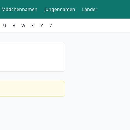
Mädchennamen
Jungennamen
Länder
U
V
W
X
Y
Z