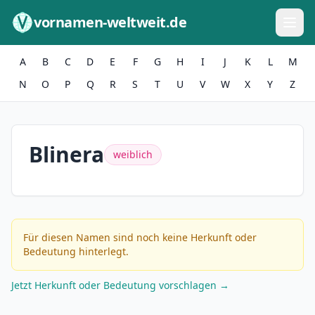
Zum Inhalt springen
vornamen-weltweit.de
A
B
C
D
E
F
G
H
I
J
K
L
M
N
O
P
Q
R
S
T
U
V
W
X
Y
Z
Blinera
weiblich
Für diesen Namen sind noch keine Herkunft oder
Bedeutung hinterlegt.
Jetzt Herkunft oder Bedeutung vorschlagen →