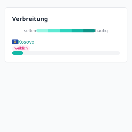
Verbreitung
selten
häufig
Kosovo
weiblich