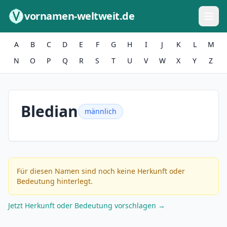
Zum Inhalt springen
vornamen-weltweit.de
A
B
C
D
E
F
G
H
I
J
K
L
M
N
O
P
Q
R
S
T
U
V
W
X
Y
Z
Bledian
männlich
Für diesen Namen sind noch keine Herkunft oder
Bedeutung hinterlegt.
Jetzt Herkunft oder Bedeutung vorschlagen →