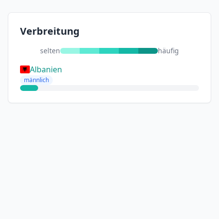
Verbreitung
selten
häufig
Albanien
männlich