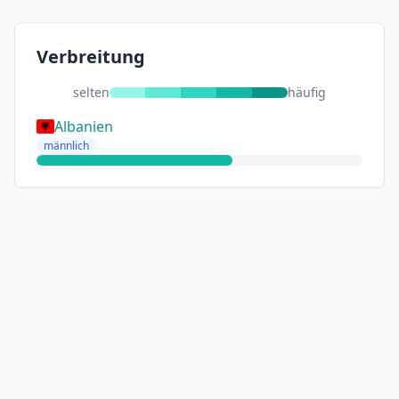
Verbreitung
selten
häufig
Albanien
männlich