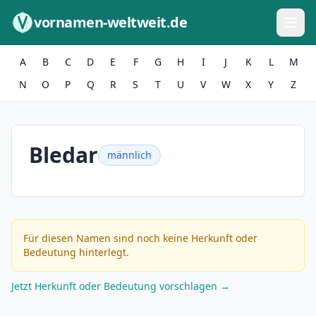
Zum Inhalt springen
vornamen-weltweit.de
A
B
C
D
E
F
G
H
I
J
K
L
M
N
O
P
Q
R
S
T
U
V
W
X
Y
Z
Bledar
männlich
Für diesen Namen sind noch keine Herkunft oder
Bedeutung hinterlegt.
Jetzt Herkunft oder Bedeutung vorschlagen →