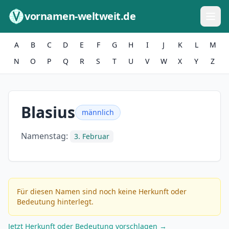
Zum Inhalt springen
vornamen-weltweit.de
A
B
C
D
E
F
G
H
I
J
K
L
M
N
O
P
Q
R
S
T
U
V
W
X
Y
Z
Blasius
männlich
Namenstag:
3. Februar
Für diesen Namen sind noch keine Herkunft oder
Bedeutung hinterlegt.
Jetzt Herkunft oder Bedeutung vorschlagen →