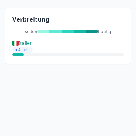
Verbreitung
selten
häufig
Italien
männlich