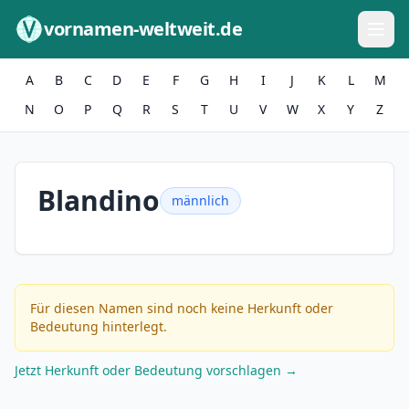
Zum Inhalt springen
vornamen-weltweit.de
A
B
C
D
E
F
G
H
I
J
K
L
M
N
O
P
Q
R
S
T
U
V
W
X
Y
Z
Blandino
männlich
Für diesen Namen sind noch keine Herkunft oder
Bedeutung hinterlegt.
Jetzt Herkunft oder Bedeutung vorschlagen →